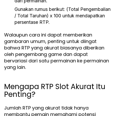
dari permainan.
Gunakan rumus berikut: (Total Pengembalian
/ Total Taruhan) x 100 untuk mendapatkan
persentase RTP.
Walaupun cara ini dapat memberikan
gambaran umum, penting untuk diingat
bahwa RTP yang akurat biasanya diberikan
oleh pengembang game dan dapat
bervariasi dari satu permainan ke permainan
yang lain.
Mengapa RTP Slot Akurat Itu
Penting?
Jumlah RTP yang akurat tidak hanya
membantu pemain memahami potensi