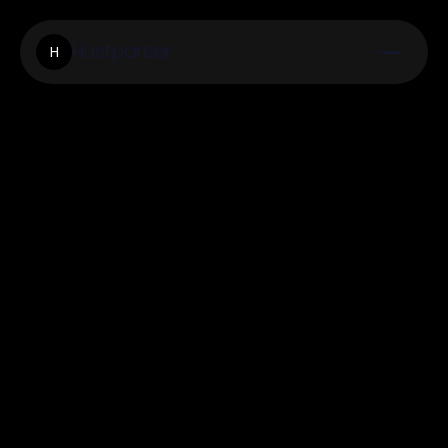
Hostpanzer
H