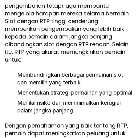
pengembalian tetapi juga membantu
mengelola harapan mereka selama bermain.
Slot dengan RTP tinggi cenderung
memberikan pengembalian yang lebih baik
kepada pemain dalam jangka panjang
dibandingkan slot dengan RTP rendah. Selain
itu, RTP yang akurat memungkinkan pemain
untuk:
Membandingkan berbagai permainan slot
dan memilih yang terbaik
Menentukan strategi permainan yang optimal
Menilai risiko dan meminimalkan kerugian
dalam jangka panjang
Dengan pemahaman yang baik tentang RTP,
pemain dapat meningkatkan peluang untuk