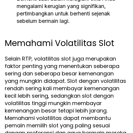
mengalami kerugian yang signifikan,
pertimbangkan untuk berhenti sejenak
sebelum bermain lagi.
Memahami Volatilitas Slot
Selain RTP, volatilitas slot juga merupakan
faktor penting yang menentukan seberapa
sering dan seberapa besar kemenangan
yang mungkin didapat. Slot dengan volatilitas
rendah sering kali membayar kemenangan
kecil lebih sering, sedangkan slot dengan
volatilitas tinggi mungkin membayar
kemenangan besar tetapi lebih jarang.
Memahami volatilitas dapat membantu
pemain memilih slot yang paling sesuai
dengan preferensi dan gaya bermain mereka.