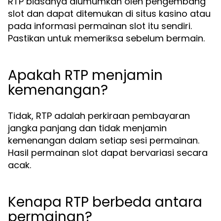
RTP biasanya diumumkan oleh pengembang
slot dan dapat ditemukan di situs kasino atau
pada informasi permainan slot itu sendiri.
Pastikan untuk memeriksa sebelum bermain.
Apakah RTP menjamin
kemenangan?
Tidak, RTP adalah perkiraan pembayaran
jangka panjang dan tidak menjamin
kemenangan dalam setiap sesi permainan.
Hasil permainan slot dapat bervariasi secara
acak.
Kenapa RTP berbeda antara
permainan?