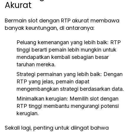
Akurat
Bermain slot dengan RTP akurat membawa
banyak keuntungan, di antaranya:
Peluang kemenangan yang lebih baik:
RTP
tinggi berarti pemain lebih mungkin untuk
mendapatkan kembali sebagian besar
taruhan mereka.
Strategi permainan yang lebih baik:
Dengan
RTP yang jelas, pemain dapat
mengembangkan strategi berdasarkan data.
Minimalkan kerugian:
Memilih slot dengan
RTP tinggi membantu mengurangi potensi
kerugian.
Sekali lagi, penting untuk diingat bahwa