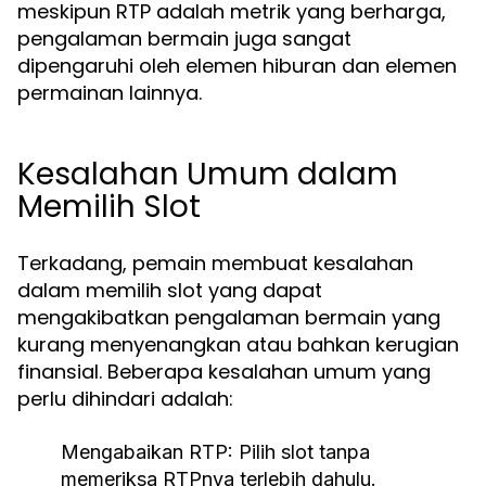
meskipun RTP adalah metrik yang berharga,
pengalaman bermain juga sangat
dipengaruhi oleh elemen hiburan dan elemen
permainan lainnya.
Kesalahan Umum dalam
Memilih Slot
Terkadang, pemain membuat kesalahan
dalam memilih slot yang dapat
mengakibatkan pengalaman bermain yang
kurang menyenangkan atau bahkan kerugian
finansial. Beberapa kesalahan umum yang
perlu dihindari adalah:
Mengabaikan RTP:
Pilih slot tanpa
memeriksa RTPnya terlebih dahulu.