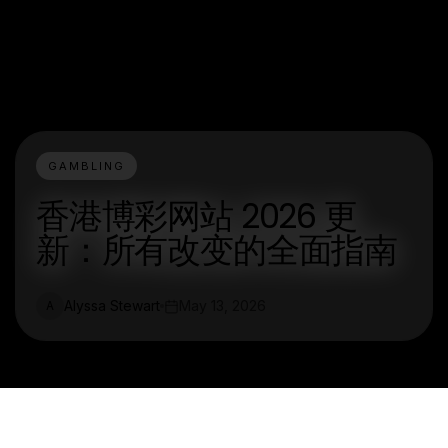
GAMBLING
香港博彩网站 2026 更
新：所有改变的全面指南
Alyssa Stewart
May 13, 2026
A