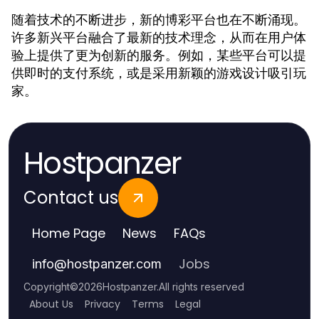
随着技术的不断进步，新的博彩平台也在不断涌现。
许多新兴平台融合了最新的技术理念，从而在用户体
验上提供了更为创新的服务。例如，某些平台可以提
供即时的支付系统，或是采用新颖的游戏设计吸引玩
家。
Hostpanzer
Contact us
Home Page
News
FAQs
Jobs
info
@
hostpanzer.com
Copyright
©
2026
Hostpanzer
.
All rights reserved
About Us
Privacy
Terms
Legal