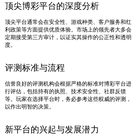
顶尖博彩平台的深度分析
顶尖平台通常会在安全性、游戏种类、客户服务和红
利政策等方面提供优质体验。市场上的领先者大多会
定期接受第三方审计，以证实其操作的公正性和透明
度。
评测标准与流程
信誉良好的评测机构会根据严格的标准对博彩平台进
行评估，包括持有的执照、技术安全性、社群反馈
等。玩家在选择平台时，务必参考这些权威的评测，
以作出明智的决策。
新平台的兴起与发展潜力