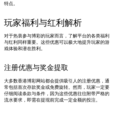
特点。
玩家福利与红利解析
对于热衷参与博彩的玩家而言，了解平台的各类福利
与红利同样重要。这些优惠可以极大地提升玩家的游
戏体验和潜在胜利。
注册优惠与奖金提取
大多数香港博彩网站都会提供吸引人的注册优惠，通
常包括首次存款奖金或免费旋转。然而，玩家一定要
仔细阅读条款与条件，因为这些优惠往往附带严格的
流水要求，即需在提现前完成一定金额的投注。