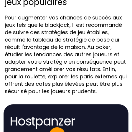
jeux populaires
Pour augmenter vos chances de succès aux
jeux tels que le blackjack, il est recommandé
de suivre des stratégies de jeu établies,
comme le tableau de stratégie de base qui
réduit l'avantage de la maison. Au poker,
étudier les tendances des autres joueurs et
adapter votre stratégie en conséquence peut
grandement améliorer vos résultats. Enfin,
pour la roulette, explorer les paris externes qui
offrent des cotes plus élevées peut être plus
sécurisé pour les joueurs prudents.
Hostpanzer