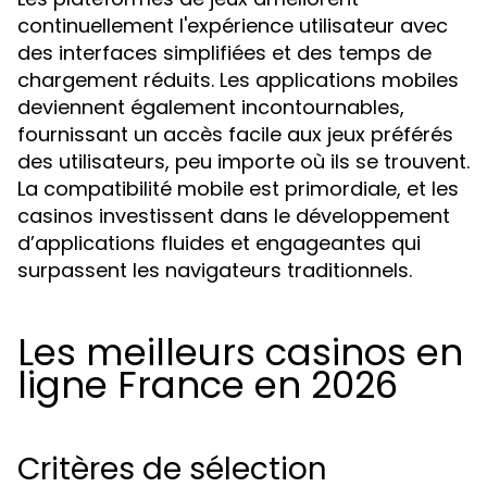
continuellement l'expérience utilisateur avec
des interfaces simplifiées et des temps de
chargement réduits. Les applications mobiles
deviennent également incontournables,
fournissant un accès facile aux jeux préférés
des utilisateurs, peu importe où ils se trouvent.
La compatibilité mobile est primordiale, et les
casinos investissent dans le développement
d’applications fluides et engageantes qui
surpassent les navigateurs traditionnels.
Les meilleurs casinos en
ligne France en 2026
Critères de sélection