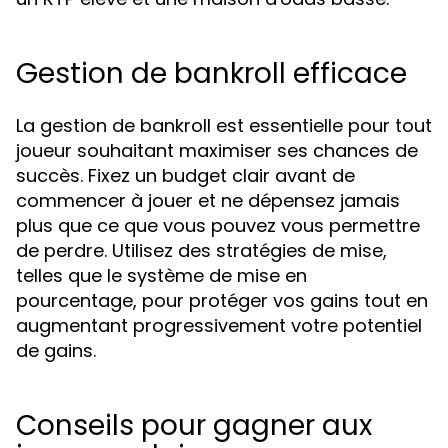
Gestion de bankroll efficace
La gestion de bankroll est essentielle pour tout
joueur souhaitant maximiser ses chances de
succès. Fixez un budget clair avant de
commencer à jouer et ne dépensez jamais
plus que ce que vous pouvez vous permettre
de perdre. Utilisez des stratégies de mise,
telles que le système de mise en
pourcentage, pour protéger vos gains tout en
augmentant progressivement votre potentiel
de gains.
Conseils pour gagner aux