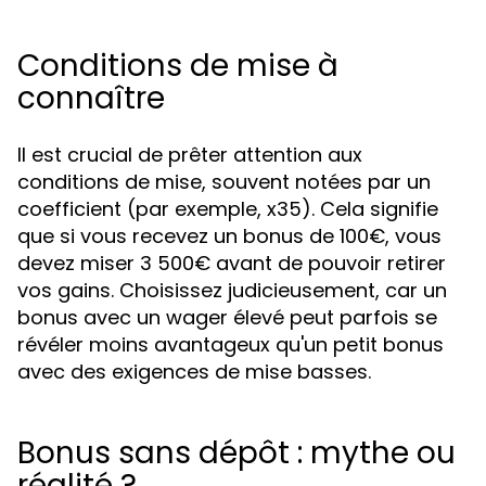
Conditions de mise à
connaître
Il est crucial de prêter attention aux
conditions de mise, souvent notées par un
coefficient (par exemple, x35). Cela signifie
que si vous recevez un bonus de 100€, vous
devez miser 3 500€ avant de pouvoir retirer
vos gains. Choisissez judicieusement, car un
bonus avec un wager élevé peut parfois se
révéler moins avantageux qu'un petit bonus
avec des exigences de mise basses.
Bonus sans dépôt : mythe ou
réalité ?