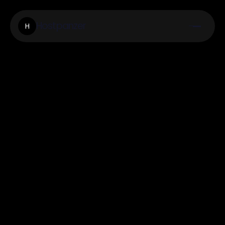
Hostpanzer
H