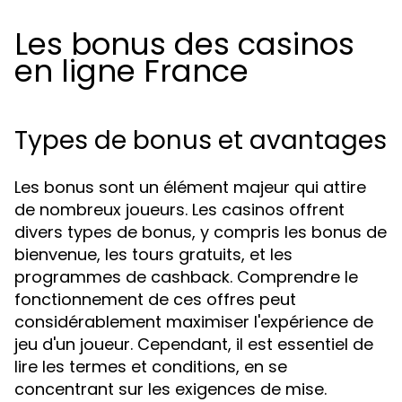
Les bonus des casinos
en ligne France
Types de bonus et avantages
Les bonus sont un élément majeur qui attire
de nombreux joueurs. Les casinos offrent
divers types de bonus, y compris les bonus de
bienvenue, les tours gratuits, et les
programmes de cashback. Comprendre le
fonctionnement de ces offres peut
considérablement maximiser l'expérience de
jeu d'un joueur. Cependant, il est essentiel de
lire les termes et conditions, en se
concentrant sur les exigences de mise.