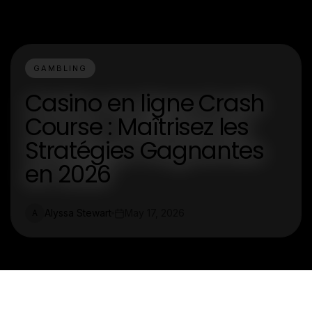
GAMBLING
Casino en ligne Crash
Course : Maîtrisez les
Stratégies Gagnantes
en 2026
Alyssa Stewart
May 17, 2026
A