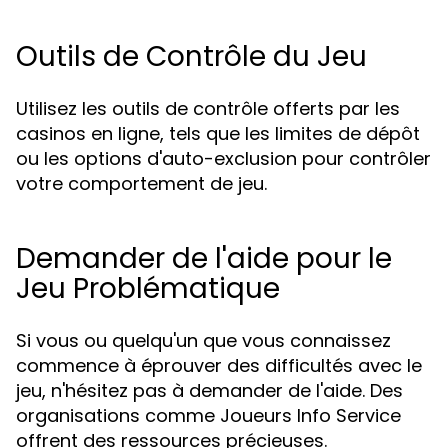
Outils de Contrôle du Jeu
Utilisez les outils de contrôle offerts par les
casinos en ligne, tels que les limites de dépôt
ou les options d'auto-exclusion pour contrôler
votre comportement de jeu.
Demander de l'aide pour le
Jeu Problématique
Si vous ou quelqu'un que vous connaissez
commence à éprouver des difficultés avec le
jeu, n'hésitez pas à demander de l'aide. Des
organisations comme Joueurs Info Service
offrent des ressources précieuses.