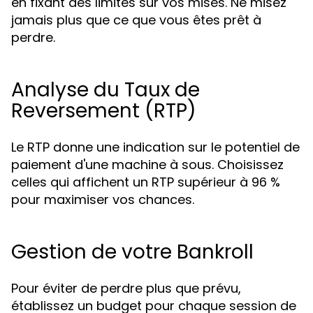
en fixant des limites sur vos mises. Ne misez
jamais plus que ce que vous êtes prêt à
perdre.
Analyse du Taux de
Reversement (RTP)
Le RTP donne une indication sur le potentiel de
paiement d'une machine à sous. Choisissez
celles qui affichent un RTP supérieur à 96 %
pour maximiser vos chances.
Gestion de votre Bankroll
Pour éviter de perdre plus que prévu,
établissez un budget pour chaque session de