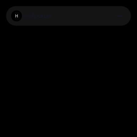
Hostpanzer
H