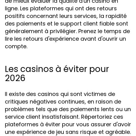
de mieux évaluer la qualité d'un casino en
ligne. Les plateformes qui ont des retours
positifs concernant leurs services, la rapidité
des paiements et le support client fiable sont
généralement à privilégier. Prenez le temps de
lire les retours d'expérience avant d'ouvrir un
compte.
Les casinos à éviter pour
2026
Il existe des casinos qui sont victimes de
critiques négatives continues, en raison de
problèmes tels que des paiements lents ou un
service client insatisfaisant. Répertoriez ces
plateformes à éviter pour vous assurer d'avoir
une expérience de jeu sans risque et agréable.