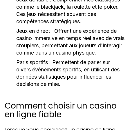
comme le blackjack, la roulette et le poker.
Ces jeux nécessitent souvent des
compétences stratégiques.
Jeux en direct :
Offrent une expérience de
casino immersive en temps réel avec de vrais
croupiers, permettant aux joueurs d'interagir
comme dans un casino physique.
Paris sportifs :
Permettent de parier sur
divers événements sportifs, en utilisant des
données statistiques pour influencer les
décisions de mise.
Comment choisir un casino
en ligne fiable
Lorsque vous choisissez un casino en ligne,