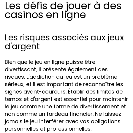
Les défis de jouer à des
casinos en ligne
Les risques associés aux jeux
d'argent
Bien que le jeu en ligne puisse être
divertissant, il présente également des
risques. L'addiction au jeu est un problème
sérieux, et il est important de reconnaître les
signes avant-coureurs. Établir des limites de
temps et d'argent est essentiel pour maintenir
le jeu comme une forme de divertissement et
non comme un fardeau financier. Ne laissez
jamais le jeu interférer avec vos obligations
personnelles et professionnelles.