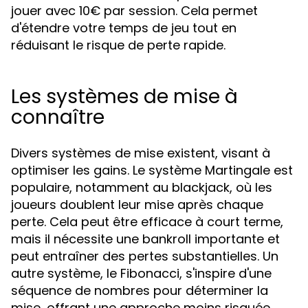
jouer avec 10€ par session. Cela permet
d'étendre votre temps de jeu tout en
réduisant le risque de perte rapide.
Les systèmes de mise à
connaître
Divers systèmes de mise existent, visant à
optimiser les gains. Le système Martingale est
populaire, notamment au blackjack, où les
joueurs doublent leur mise après chaque
perte. Cela peut être efficace à court terme,
mais il nécessite une bankroll importante et
peut entraîner des pertes substantielles. Un
autre système, le Fibonacci, s'inspire d'une
séquence de nombres pour déterminer la
mise, offrant une approche moins risquée.