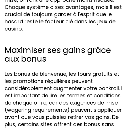
Chaque système a ses avantages, mais il est
crucial de toujours garder à l'esprit que le
hasard reste le facteur clé dans les jeux de
casino.
Maximiser ses gains grâce
aux bonus
Les bonus de bienvenue, les tours gratuits et
les promotions régulières peuvent
considérablement augmenter votre bankroll. Il
est important de lire les termes et conditions
de chaque offre, car des exigences de mise
(wagering requirements) peuvent s'appliquer
avant que vous puissiez retirer vos gains. De
plus, certains sites offrent des bonus sans