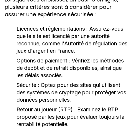
plusieurs critères sont à considérer pour
assurer une expérience sécurisée :
Licences et réglementations :
Assurez-vous
que le site est licencié par une autorité
reconnue, comme l'Autorité de régulation des
jeux d'argent en France.
Options de paiement :
Vérifiez les méthodes
de dépôt et de retrait disponibles, ainsi que
les délais associés.
Sécurité :
Optez pour des sites qui utilisent
des systèmes de cryptage pour protéger vos
données personnelles.
Retour au joueur (RTP) :
Examinez le RTP
proposé par les jeux pour évaluer toujours la
rentabilité potentielle.