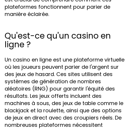
plateformes fonctionnent pour parier de
manière éclairée.
Qu'est-ce qu'un casino en
ligne ?
Un casino en ligne est une plateforme virtuelle
où les joueurs peuvent parier de l'argent sur
des jeux de hasard. Ces sites utilisent des
systèmes de génération de nombres
aléatoires (RNG) pour garantir l'équité des
résultats. Les jeux offerts incluent des
machines à sous, des jeux de table comme le
blackjack et la roulette, ainsi que des options
de jeux en direct avec des croupiers réels. De
nombreuses plateformes nécessitent