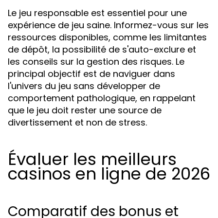
Le jeu responsable est essentiel pour une
expérience de jeu saine. Informez-vous sur les
ressources disponibles, comme les limitantes
de dépôt, la possibilité de s'auto-exclure et
les conseils sur la gestion des risques. Le
principal objectif est de naviguer dans
l'univers du jeu sans développer de
comportement pathologique, en rappelant
que le jeu doit rester une source de
divertissement et non de stress.
Évaluer les meilleurs
casinos en ligne de 2026
Comparatif des bonus et