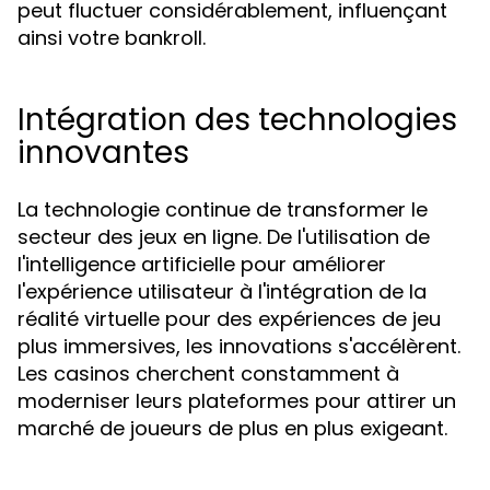
peut fluctuer considérablement, influençant
ainsi votre bankroll.
Intégration des technologies
innovantes
La technologie continue de transformer le
secteur des jeux en ligne. De l'utilisation de
l'intelligence artificielle pour améliorer
l'expérience utilisateur à l'intégration de la
réalité virtuelle pour des expériences de jeu
plus immersives, les innovations s'accélèrent.
Les casinos cherchent constamment à
moderniser leurs plateformes pour attirer un
marché de joueurs de plus en plus exigeant.