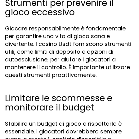
Strumenti per prevenire il
gioco eccessivo
Giocare responsabilmente è fondamentale
per garantire una vita di gioco sana e
divertente. I casino Usdt forniscono strumenti
utili, come limiti di deposito e opzioni di
autoesclusione, per aiutare i giocatori a
mantenere il controllo. È importante utilizzare
questi strumenti proattivamente.
Limitare le scommesse e
monitorare il budget
Stabilire un budget di gioco e rispettarlo è
essenziale. I giocatori dovrebbero sempre