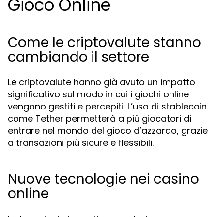
Gioco Online
Come le criptovalute stanno
cambiando il settore
Le criptovalute hanno già avuto un impatto
significativo sul modo in cui i giochi online
vengono gestiti e percepiti. L’uso di stablecoin
come Tether permetterà a più giocatori di
entrare nel mondo del gioco d’azzardo, grazie
a transazioni più sicure e flessibili.
Nuove tecnologie nei casino
online