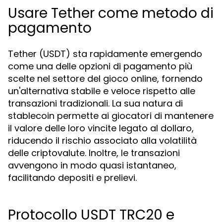
Usare Tether come metodo di
pagamento
Tether (USDT) sta rapidamente emergendo
come una delle opzioni di pagamento più
scelte nel settore del gioco online, fornendo
un'alternativa stabile e veloce rispetto alle
transazioni tradizionali. La sua natura di
stablecoin permette ai giocatori di mantenere
il valore delle loro vincite legato al dollaro,
riducendo il rischio associato alla volatilità
delle criptovalute. Inoltre, le transazioni
avvengono in modo quasi istantaneo,
facilitando depositi e prelievi.
Protocollo USDT TRC20 e