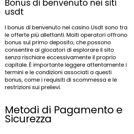
Bonus di benvenuto nei siti
usdt
I bonus di benvenuto nei casino Usdt sono tra
le offerte più allettanti. Molti operatori offrono
bonus sul primo deposito, che possono
consentire ai giocatori di esplorare il sito
senza rischiare eccessivamente il proprio
capitale. È importante leggere attentamente i
termini e le condizioni associati a questi
bonus, come i requisiti di scommessa e le
restrizioni sui prelievi.
Metodi di Pagamento e
Sicurezza