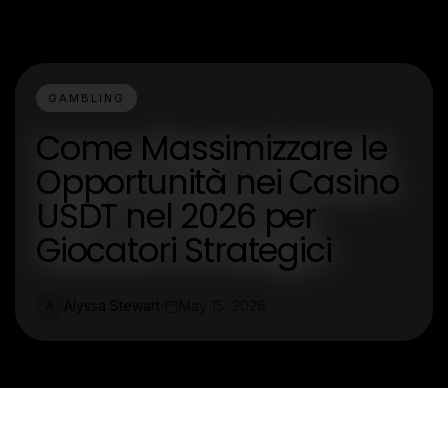
GAMBLING
Come Massimizzare le
Opportunità nei Casino
USDT nel 2026 per
Giocatori Strategici
Alyssa Stewart
May 15, 2026
A