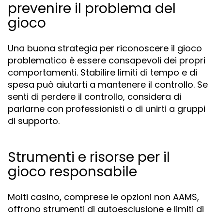
prevenire il problema del
gioco
Una buona strategia per riconoscere il gioco
problematico è essere consapevoli dei propri
comportamenti. Stabilire limiti di tempo e di
spesa può aiutarti a mantenere il controllo. Se
senti di perdere il controllo, considera di
parlarne con professionisti o di unirti a gruppi
di supporto.
Strumenti e risorse per il
gioco responsabile
Molti casino, comprese le opzioni non AAMS,
offrono strumenti di autoesclusione e limiti di