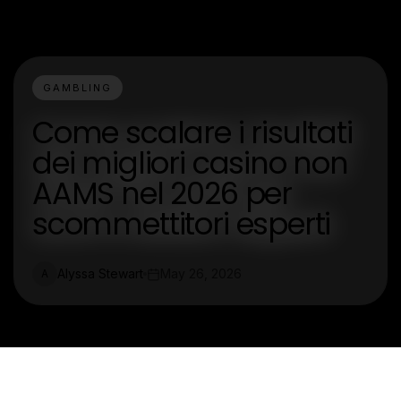
GAMBLING
Come scalare i risultati
dei migliori casino non
AAMS nel 2026 per
scommettitori esperti
Alyssa Stewart
May 26, 2026
A