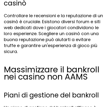
casinò
Controllare le recensioni e la reputazione di un
casinò è cruciale. Esistono diversi forum e siti
web dedicati dove i giocatori condividono le
loro esperienze. Scegliere un casinò con una
buona reputazione può aiutarti a evitare
truffe e garantire un'esperienza di gioco più
sicura.
Massimizzare il bankroll
nei casino non AAMS
Piani di gestione del bankroll