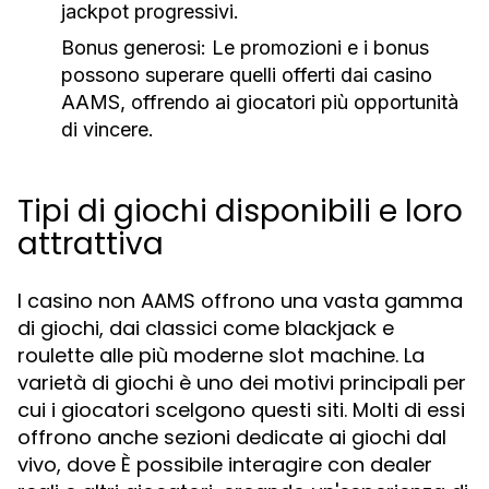
jackpot progressivi.
Bonus generosi
: Le promozioni e i bonus
possono superare quelli offerti dai casino
AAMS, offrendo ai giocatori più opportunità
di vincere.
Tipi di giochi disponibili e loro
attrattiva
I casino non AAMS offrono una vasta gamma
di giochi, dai classici come blackjack e
roulette alle più moderne slot machine. La
varietà di giochi è uno dei motivi principali per
cui i giocatori scelgono questi siti. Molti di essi
offrono anche sezioni dedicate ai giochi dal
vivo, dove È possibile interagire con dealer