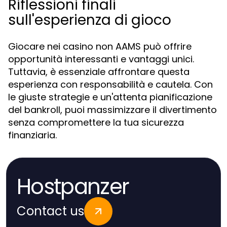
Riflessioni finali
sull'esperienza di gioco
Giocare nei casino non AAMS può offrire
opportunità interessanti e vantaggi unici.
Tuttavia, è essenziale affrontare questa
esperienza con responsabilità e cautela. Con
le giuste strategie e un'attenta pianificazione
del bankroll, puoi massimizzare il divertimento
senza compromettere la tua sicurezza
finanziaria.
Hostpanzer
Contact us