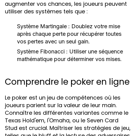
augmenter vos chances, les joueurs peuvent
utiliser des systèmes tels que :
Système Martingale :
Doublez votre mise
après chaque perte pour récupérer toutes
vos pertes avec un seul gain.
Système Fibonacci :
Utiliser une séquence
mathématique pour déterminer vos mises.
Comprendre le poker en ligne
Le poker est un jeu de compétences où les
joueurs parient sur la valeur de leur main.
Connaître les différentes variantes comme le
Texas Hold'em, l'Omaha, ou le Seven Card
Stud est crucial. Maîtriser les stratégies de jeu,
telles que le bluff et la lecture des adversaires,