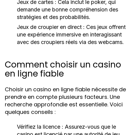
Jeux de cartes :
Cela inclut le poker, qui
demande une bonne compréhension des
stratégies et des probabilités.
Jeux de croupier en direct :
Ces jeux offrent
une expérience immersive en interagissant
avec des croupiers réels via des webcams.
Comment choisir un casino
en ligne fiable
Choisir un casino en ligne fiable nécessite de
prendre en compte plusieurs facteurs. Une
recherche approfondie est essentielle. Voici
quelques conseils :
Vérifiez la licence : Assurez-vous que le
casino est licencié par une autorité de jeu