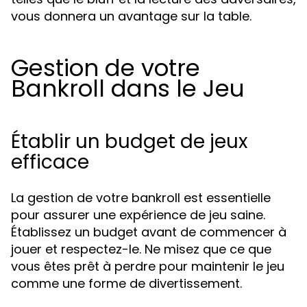
vous donnera un avantage sur la table.
Gestion de votre
Bankroll dans le Jeu
Établir un budget de jeux
efficace
La gestion de votre bankroll est essentielle
pour assurer une expérience de jeu saine.
Établissez un budget avant de commencer à
jouer et respectez-le. Ne misez que ce que
vous êtes prêt à perdre pour maintenir le jeu
comme une forme de divertissement.