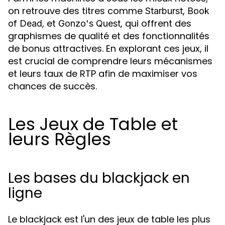
on retrouve des titres comme
,
Starburst
Book
, et
, qui offrent des
of Dead
Gonzo's Quest
graphismes de qualité et des fonctionnalités
de bonus attractives. En explorant ces jeux, il
est crucial de comprendre leurs mécanismes
et leurs taux de RTP afin de maximiser vos
chances de succès.
Les Jeux de Table et
leurs Règles
Les bases du blackjack en
ligne
Le blackjack est l'un des jeux de table les plus