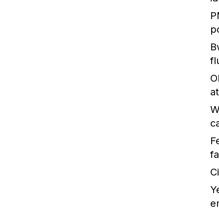
P
po
B
fl
O
at
W
c
F
fa
C
Y
en