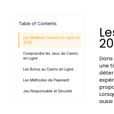
Table of Contents
Le
20
Les Meilleurs Casinos en Ligne en
2026
Comprendre les Jeux de Casino
Dans 
en Ligne
une t
Les Bonus au Casino en Ligne
déter
expér
Les Méthodes de Paiement
propo
Jeu Responsable et Sécurité
Lorsq
aussi