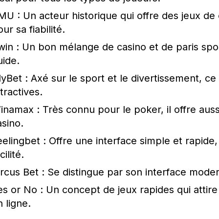
MU :
Un acteur historique qui offre des jeux de
ur sa fiabilité.
win :
Un bon mélange de casino et de paris spor
uide.
lyBet :
Axé sur le sport et le divertissement, c
tractives.
inamax :
Très connu pour le poker, il offre auss
asino.
eelingbet :
Offre une interface simple et rapide,
cilité.
ircus Bet :
Se distingue par son interface mode
es or No :
Un concept de jeux rapides qui attir
 ligne.