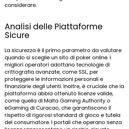
considerare.
Analisi delle Piattaforme
Sicure
La sicurezza è il primo parametro da valutare
quando si sceglie un sito di poker online. I
migliori operatori adottano tecnologie di
crittografia avanzate, come SSL, per
proteggere le informazioni personali e
finanziarie degli utenti. Inoltre, è cruciale che la
piattaforma abbia ottenuto licenze valide,
come quella di Malta Gaming Authority o
eGaming di Curacao, che garantiscono il
rispetto di rigorosi standard di gioco e tutela
del consumatore. I portali che operano senza