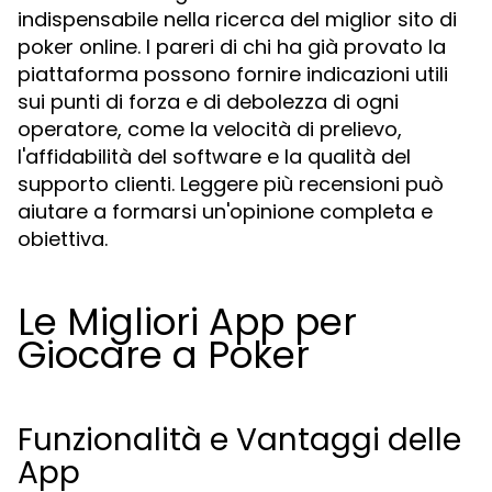
indispensabile nella ricerca del miglior sito di
poker online. I pareri di chi ha già provato la
piattaforma possono fornire indicazioni utili
sui punti di forza e di debolezza di ogni
operatore, come la velocità di prelievo,
l'affidabilità del software e la qualità del
supporto clienti. Leggere più recensioni può
aiutare a formarsi un'opinione completa e
obiettiva.
Le Migliori App per
Giocare a Poker
Funzionalità e Vantaggi delle
App