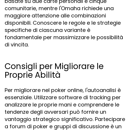
basate su due carte personali e cinque
comunitarie, mentre l'Omaha richiede una
maggiore attenzione alle combinazioni
disponibili. Conoscere le regole e le strategie
specifiche di ciascuna variante è
fondamentale per massimizzare le possibilità
di vincita.
Consigli per Migliorare le
Proprie Abilità
Per migliorare nel poker online, l'autoanalisi è
essenziale. Utilizzare software di tracking per
analizzare le proprie mani e comprendere le
tendenze degli avversari può fornire un
vantaggio strategico significativo. Partecipare
a forum di poker e gruppi di discussione è un