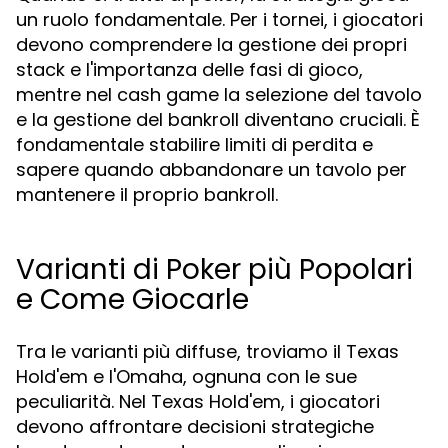
un ruolo fondamentale. Per i tornei, i giocatori
devono comprendere la gestione dei propri
stack e l'importanza delle fasi di gioco,
mentre nel cash game la selezione del tavolo
e la gestione del bankroll diventano cruciali. È
fondamentale stabilire limiti di perdita e
sapere quando abbandonare un tavolo per
mantenere il proprio bankroll.
Varianti di Poker più Popolari
e Come Giocarle
Tra le varianti più diffuse, troviamo il Texas
Hold'em e l'Omaha, ognuna con le sue
peculiarità. Nel Texas Hold'em, i giocatori
devono affrontare decisioni strategiche