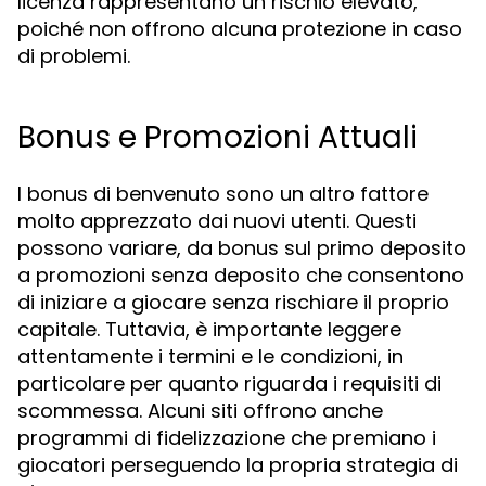
licenza rappresentano un rischio elevato,
poiché non offrono alcuna protezione in caso
di problemi.
Bonus e Promozioni Attuali
I bonus di benvenuto sono un altro fattore
molto apprezzato dai nuovi utenti. Questi
possono variare, da bonus sul primo deposito
a promozioni senza deposito che consentono
di iniziare a giocare senza rischiare il proprio
capitale. Tuttavia, è importante leggere
attentamente i termini e le condizioni, in
particolare per quanto riguarda i requisiti di
scommessa. Alcuni siti offrono anche
programmi di fidelizzazione che premiano i
giocatori perseguendo la propria strategia di