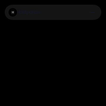
Hostpanzer
H