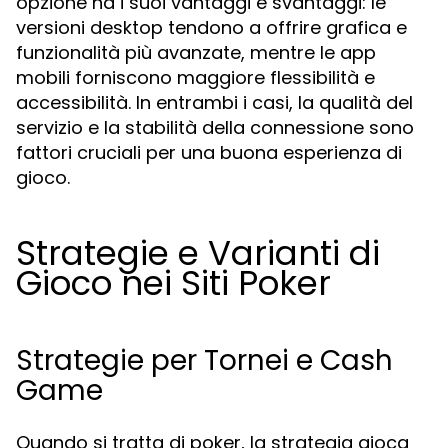
opzione ha i suoi vantaggi e svantaggi: le
versioni desktop tendono a offrire grafica e
funzionalità più avanzate, mentre le app
mobili forniscono maggiore flessibilità e
accessibilità. In entrambi i casi, la qualità del
servizio e la stabilità della connessione sono
fattori cruciali per una buona esperienza di
gioco.
Strategie e Varianti di
Gioco nei Siti Poker
Strategie per Tornei e Cash
Game
Quando si tratta di poker, la strategia gioca