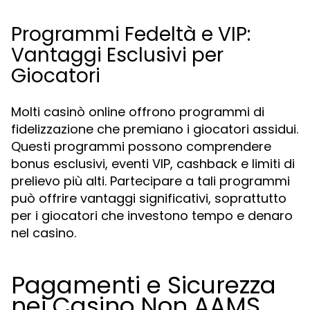
Programmi Fedeltà e VIP:
Vantaggi Esclusivi per
Giocatori
Molti casinò online offrono programmi di
fidelizzazione che premiano i giocatori assidui.
Questi programmi possono comprendere
bonus esclusivi, eventi VIP, cashback e limiti di
prelievo più alti. Partecipare a tali programmi
può offrire vantaggi significativi, soprattutto
per i giocatori che investono tempo e denaro
nel casino.
Pagamenti e Sicurezza
nei Casino Non AAMS