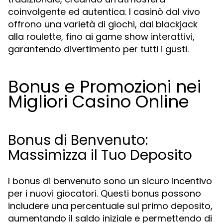
coinvolgente ed autentica. I casinò dal vivo
offrono una varietà di giochi, dal blackjack
alla roulette, fino ai game show interattivi,
garantendo divertimento per tutti i gusti.
Bonus e Promozioni nei
Migliori Casino Online
Bonus di Benvenuto:
Massimizza il Tuo Deposito
I bonus di benvenuto sono un sicuro incentivo
per i nuovi giocatori. Questi bonus possono
includere una percentuale sul primo deposito,
aumentando il saldo iniziale e permettendo di