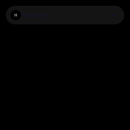
Hostpanzer
H