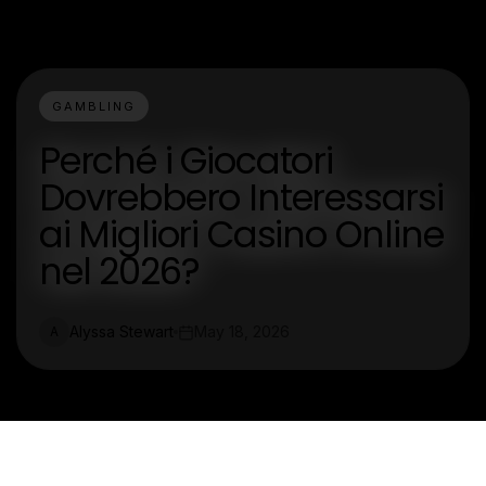
GAMBLING
Perché i Giocatori
Dovrebbero Interessarsi
ai Migliori Casino Online
nel 2026?
Alyssa Stewart
May 18, 2026
A