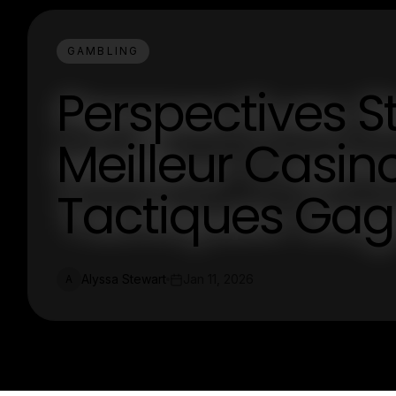
GAMBLING
Perspectives S
Meilleur Casino
Tactiques Gag
Alyssa Stewart
Jan 11, 2026
A