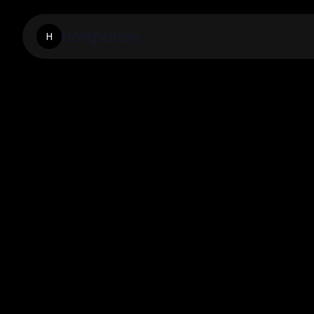
Hostpanzer
H