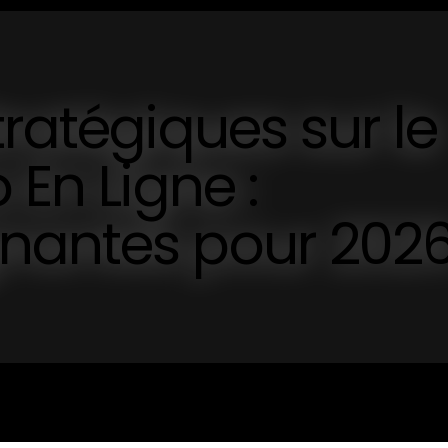
tratégiques sur le
 En Ligne :
nantes pour 202