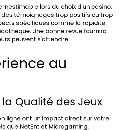
 inestimable lors du choix d'un casino.
ier des témoignages trop positifs ou trop
ects spécifiques comme la rapidité
 ludothèque. Une bonne revue fournira
eurs peuvent s'attendre.
érience au
la Qualité des Jeux
en ligne ont un impact direct sur votre
els que NetEnt et Microgaming,