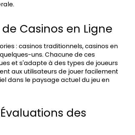
rale.
s de Casinos en Ligne
ories : casinos traditionnels, casinos en
e quelques-uns. Chacune de ces
ues et s'adapte à des types de joueurs
nt aux utilisateurs de jouer facilement
iel dans le paysage actuel du jeu en
t Évaluations des