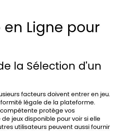
o en Ligne pour
de la Sélection d'un
sieurs facteurs doivent entrer en jeu.
formité légale de la plateforme.
té compétente protège vos
de jeux disponible pour voir si elle
res utilisateurs peuvent aussi fournir