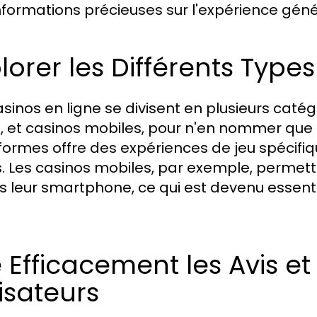
nformations précieuses sur l'expérience géné
lorer les Différents Type
asinos en ligne se divisent en plusieurs catég
t, et casinos mobiles, pour n'en nommer qu
formes offre des expériences de jeu spécifiq
s. Les casinos mobiles, par exemple, permette
s leur smartphone, ce qui est devenu essent
e Efficacement les Avis e
lisateurs