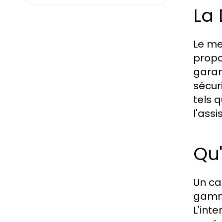
La 
Le me
propo
garan
sécuri
tels 
l'assi
Qu'
Un ca
gamme
L'int