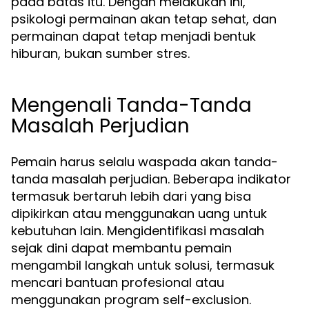
pada batas itu. Dengan melakukan ini,
psikologi permainan akan tetap sehat, dan
permainan dapat tetap menjadi bentuk
hiburan, bukan sumber stres.
Mengenali Tanda-Tanda
Masalah Perjudian
Pemain harus selalu waspada akan tanda-
tanda masalah perjudian. Beberapa indikator
termasuk bertaruh lebih dari yang bisa
dipikirkan atau menggunakan uang untuk
kebutuhan lain. Mengidentifikasi masalah
sejak dini dapat membantu pemain
mengambil langkah untuk solusi, termasuk
mencari bantuan profesional atau
menggunakan program self-exclusion.