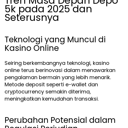
Tren Masa Depan Depo
5k pada 2025 dan
Seterusnya
Teknologi yang Muncul di
Kasino Online
Seiring berkembangnya teknologi, kasino
online terus berinovasi dalam menawarkan
pengalaman bermain yang lebih menarik.
Metode deposit seperti e-wallet dan
cryptocurrency semakin diterima,
meningkatkan kemudahan transaksi.
Perubahan Potensial dalam