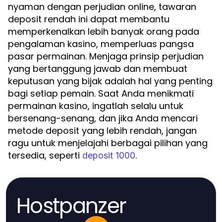
nyaman dengan perjudian online, tawaran
deposit rendah ini dapat membantu
memperkenalkan lebih banyak orang pada
pengalaman kasino, memperluas pangsa
pasar permainan. Menjaga prinsip perjudian
yang bertanggung jawab dan membuat
keputusan yang bijak adalah hal yang penting
bagi setiap pemain. Saat Anda menikmati
permainan kasino, ingatlah selalu untuk
bersenang-senang, dan jika Anda mencari
metode deposit yang lebih rendah, jangan
ragu untuk menjelajahi berbagai pilihan yang
tersedia, seperti
.
deposit 1000
Hostpanzer