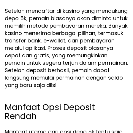
Setelah mendaftar di kasino yang mendukung
depo 5k, pemain biasanya akan diminta untuk
memilih metode pembayaran mereka. Banyak
kasino menerima berbagai pilihan, termasuk
transfer bank, e-wallet, dan pembayaran
melalui aplikasi. Proses deposit biasanya
cepat dan gratis, yang memungkinkan
pemain untuk segera terjun dalam permainan.
Setelah deposit berhasil, pemain dapat
langsung memulai permainan dengan saldo
yang baru saja diisi.
Manfaat Opsi Deposit
Rendah
Manfaat utama dari opsi depo 5k tentu saja