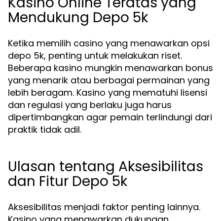
Kasino Online Teratas yang
Mendukung Depo 5k
Ketika memilih casino yang menawarkan opsi
depo 5k, penting untuk melakukan riset.
Beberapa kasino mungkin menawarkan bonus
yang menarik atau berbagai permainan yang
lebih beragam. Kasino yang mematuhi lisensi
dan regulasi yang berlaku juga harus
dipertimbangkan agar pemain terlindungi dari
praktik tidak adil.
Ulasan tentang Aksesibilitas
dan Fitur Depo 5k
Aksesibilitas menjadi faktor penting lainnya.
Kasino yang menawarkan dukungan