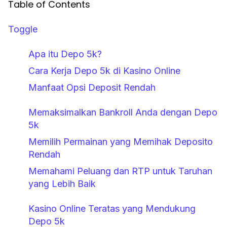
Table of Contents
Toggle
Apa itu Depo 5k?
Cara Kerja Depo 5k di Kasino Online
Manfaat Opsi Deposit Rendah
Memaksimalkan Bankroll Anda dengan Depo
5k
Memilih Permainan yang Memihak Deposito
Rendah
Memahami Peluang dan RTP untuk Taruhan
yang Lebih Baik
Kasino Online Teratas yang Mendukung
Depo 5k