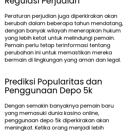
Regulasi Perjudian
Peraturan perjudian juga diperkirakan akan
berubah dalam beberapa tahun mendatang,
dengan banyak wilayah menerapkan hukum
yang lebih ketat untuk melindungi pemain.
Pemain perlu tetap terinformasi tentang
perubahan ini untuk memastikan mereka
bermain di lingkungan yang aman dan legal.
Prediksi Popularitas dan
Penggunaan Depo 5k
Dengan semakin banyaknya pemain baru
yang memasuki dunia kasino online,
penggunaan depo 5k diperkirakan akan
meningkat. Ketika orang menjadi lebih