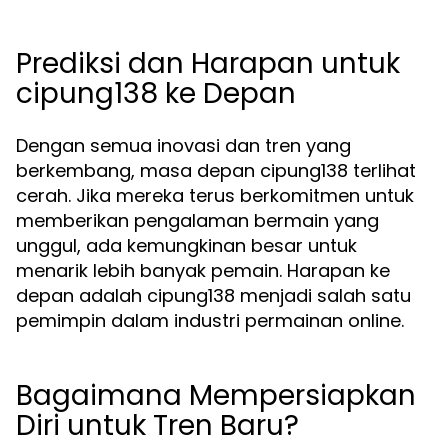
Prediksi dan Harapan untuk
cipung138 ke Depan
Dengan semua inovasi dan tren yang
berkembang, masa depan cipung138 terlihat
cerah. Jika mereka terus berkomitmen untuk
memberikan pengalaman bermain yang
unggul, ada kemungkinan besar untuk
menarik lebih banyak pemain. Harapan ke
depan adalah cipung138 menjadi salah satu
pemimpin dalam industri permainan online.
Bagaimana Mempersiapkan
Diri untuk Tren Baru?