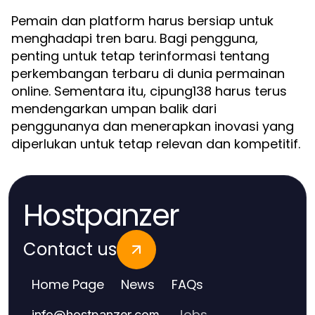
Pemain dan platform harus bersiap untuk
menghadapi tren baru. Bagi pengguna,
penting untuk tetap terinformasi tentang
perkembangan terbaru di dunia permainan
online. Sementara itu, cipung138 harus terus
mendengarkan umpan balik dari
penggunanya dan menerapkan inovasi yang
diperlukan untuk tetap relevan dan kompetitif.
Hostpanzer
Contact us
Home Page
News
FAQs
Jobs
info
@
hostpanzer.com