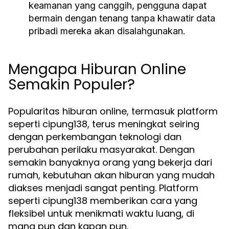
keamanan yang canggih, pengguna dapat
bermain dengan tenang tanpa khawatir data
pribadi mereka akan disalahgunakan.
Mengapa Hiburan Online
Semakin Populer?
Popularitas hiburan online, termasuk platform
seperti cipung138, terus meningkat seiring
dengan perkembangan teknologi dan
perubahan perilaku masyarakat. Dengan
semakin banyaknya orang yang bekerja dari
rumah, kebutuhan akan hiburan yang mudah
diakses menjadi sangat penting. Platform
seperti cipung138 memberikan cara yang
fleksibel untuk menikmati waktu luang, di
mana pun dan kapan pun.