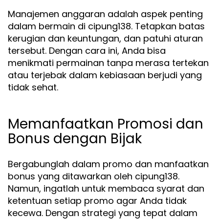
Manajemen anggaran adalah aspek penting
dalam bermain di cipung138. Tetapkan batas
kerugian dan keuntungan, dan patuhi aturan
tersebut. Dengan cara ini, Anda bisa
menikmati permainan tanpa merasa tertekan
atau terjebak dalam kebiasaan berjudi yang
tidak sehat.
Memanfaatkan Promosi dan
Bonus dengan Bijak
Bergabunglah dalam promo dan manfaatkan
bonus yang ditawarkan oleh cipung138.
Namun, ingatlah untuk membaca syarat dan
ketentuan setiap promo agar Anda tidak
kecewa. Dengan strategi yang tepat dalam