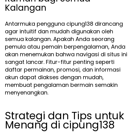
Kalangan
Antarmuka pengguna cipung138 dirancang
agar intuitif dan mudah digunakan oleh
semua kalangan. Apakah Anda seorang
pemula atau pemain berpengalaman, Anda
akan menemukan bahwa navigasi di situs ini
sangat lancar. Fitur-fitur penting seperti
daftar permainan, promosi, dan informasi
akun dapat diakses dengan mudah,
membuat pengalaman bermain semakin
menyenangkan.
Strategi dan Tips untuk
Menang di cipung138