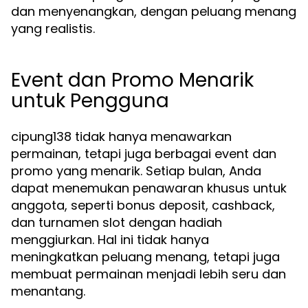
dan menyenangkan, dengan peluang menang
yang realistis.
Event dan Promo Menarik
untuk Pengguna
cipung138 tidak hanya menawarkan
permainan, tetapi juga berbagai event dan
promo yang menarik. Setiap bulan, Anda
dapat menemukan penawaran khusus untuk
anggota, seperti bonus deposit, cashback,
dan turnamen slot dengan hadiah
menggiurkan. Hal ini tidak hanya
meningkatkan peluang menang, tetapi juga
membuat permainan menjadi lebih seru dan
menantang.