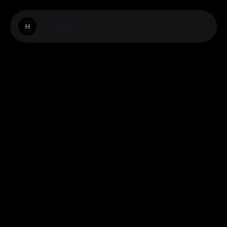
Hostpanzer
H