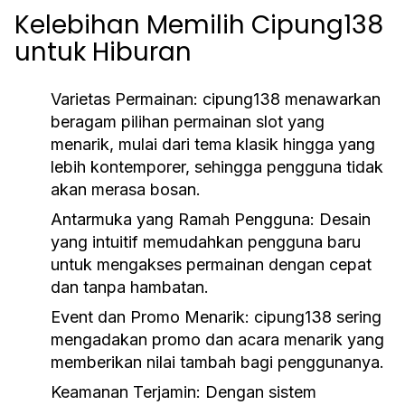
Kelebihan Memilih Cipung138
untuk Hiburan
Varietas Permainan:
cipung138 menawarkan
beragam pilihan permainan slot yang
menarik, mulai dari tema klasik hingga yang
lebih kontemporer, sehingga pengguna tidak
akan merasa bosan.
Antarmuka yang Ramah Pengguna:
Desain
yang intuitif memudahkan pengguna baru
untuk mengakses permainan dengan cepat
dan tanpa hambatan.
Event dan Promo Menarik:
cipung138 sering
mengadakan promo dan acara menarik yang
memberikan nilai tambah bagi penggunanya.
Keamanan Terjamin:
Dengan sistem