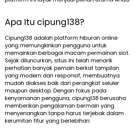
Apa Itu cipung138?
Cipung138 adalah platform hiburan online
yang memungkinkan pengguna untuk
memainkan berbagai macam permainan slot.
Sejak diluncurkan, situs ini telah menarik
perhatian banyak pemain berkat tampilan
yang modern dan responsif, membuatnya
mudah diakses baik dari perangkat seluler
maupun desktop. Dengan fokus pada
kenyamanan pengguna, cipung138 berusaha
memberikan pengalaman bermain yang
menyenangkan tanpa harus terjebak dalam
kerumitan fitur yang berlebihan.