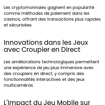
Les cryptomonnaies gagnent en popularité
comme méthodes de paiement dans les
casinos, offrant des transactions plus rapides
et sécurisées.
Innovations dans les Jeux
avec Croupier en Direct
Les améliorations technologiques permettent
une expérience de jeu plus immersive avec
des croupiers en direct, y compris des
fonctionnalités interactives et des jeux
multicaméras.
L'Impact du Jeu Mobile sur