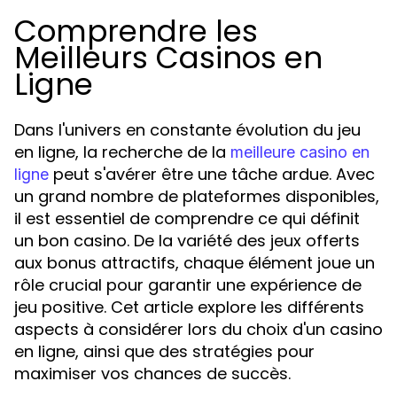
Comprendre les
Meilleurs Casinos en
Ligne
Dans l'univers en constante évolution du jeu
en ligne, la recherche de la
meilleure casino en
peut s'avérer être une tâche ardue. Avec
ligne
un grand nombre de plateformes disponibles,
il est essentiel de comprendre ce qui définit
un bon casino. De la variété des jeux offerts
aux bonus attractifs, chaque élément joue un
rôle crucial pour garantir une expérience de
jeu positive. Cet article explore les différents
aspects à considérer lors du choix d'un casino
en ligne, ainsi que des stratégies pour
maximiser vos chances de succès.