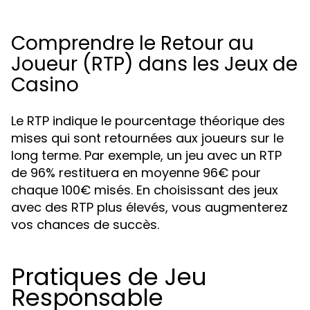
Comprendre le Retour au
Joueur (RTP) dans les Jeux de
Casino
Le RTP indique le pourcentage théorique des
mises qui sont retournées aux joueurs sur le
long terme. Par exemple, un jeu avec un RTP
de 96% restituera en moyenne 96€ pour
chaque 100€ misés. En choisissant des jeux
avec des RTP plus élevés, vous augmenterez
vos chances de succès.
Pratiques de Jeu
Responsable