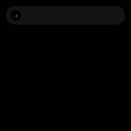
Hostpanzer
H