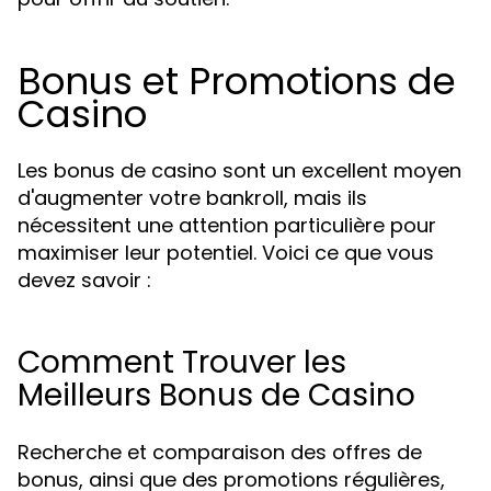
Bonus et Promotions de
Casino
Les bonus de casino sont un excellent moyen
d'augmenter votre bankroll, mais ils
nécessitent une attention particulière pour
maximiser leur potentiel. Voici ce que vous
devez savoir :
Comment Trouver les
Meilleurs Bonus de Casino
Recherche et comparaison des offres de
bonus, ainsi que des promotions régulières,