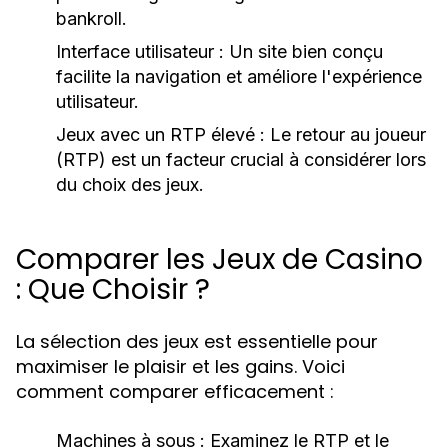
bankroll.
Interface utilisateur :
Un site bien conçu
facilite la navigation et améliore l'expérience
utilisateur.
Jeux avec un RTP élevé :
Le retour au joueur
(RTP) est un facteur crucial à considérer lors
du choix des jeux.
Comparer les Jeux de Casino
: Que Choisir ?
La sélection des jeux est essentielle pour
maximiser le plaisir et les gains. Voici
comment comparer efficacement :
Machines à sous :
Examinez le RTP et le