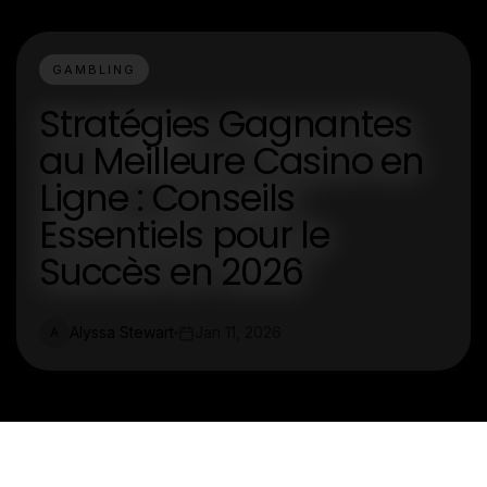
GAMBLING
Stratégies Gagnantes
au Meilleure Casino en
Ligne : Conseils
Essentiels pour le
Succès en 2026
Alyssa Stewart
Jan 11, 2026
A